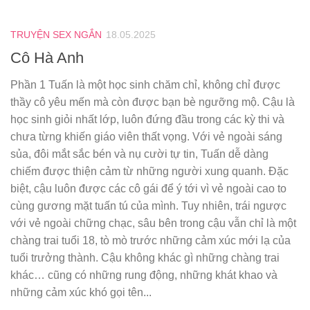
TRUYỆN SEX NGẮN
18.05.2025
Cô Hà Anh
Phần 1 Tuấn là một học sinh chăm chỉ, không chỉ được
thầy cô yêu mến mà còn được bạn bè ngưỡng mộ. Cậu là
học sinh giỏi nhất lớp, luôn đứng đầu trong các kỳ thi và
chưa từng khiến giáo viên thất vọng. Với vẻ ngoài sáng
sủa, đôi mắt sắc bén và nụ cười tự tin, Tuấn dễ dàng
chiếm được thiện cảm từ những người xung quanh. Đặc
biệt, cậu luôn được các cô gái để ý tới vì vẻ ngoài cao to
cùng gương mặt tuấn tú của mình. Tuy nhiên, trái ngược
với vẻ ngoài chững chạc, sâu bên trong cậu vẫn chỉ là một
chàng trai tuổi 18, tò mò trước những cảm xúc mới lạ của
tuổi trưởng thành. Cậu không khác gì những chàng trai
khác… cũng có những rung động, những khát khao và
những cảm xúc khó gọi tên...