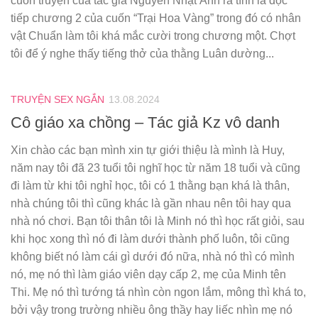
cuốn truyện của tác giả Nguyễn Nhật Ánh ra tính là đọc
tiếp chương 2 của cuốn “Trại Hoa Vàng” trong đó có nhân
vật Chuẩn làm tôi khá mắc cười trong chương một. Chợt
tôi để ý nghe thấy tiếng thở của thằng Luân dường...
TRUYỆN SEX NGẮN
13.08.2024
Cô giáo xa chồng – Tác giả Kz vô danh
Xin chào các bạn mình xin tự giới thiệu là mình là Huy,
năm nay tôi đã 23 tuổi tôi nghĩ học từ năm 18 tuổi và cũng
đi làm từ khi tôi nghỉ học, tôi có 1 thằng bạn khá là thân,
nhà chúng tôi thì cũng khác là gần nhau nên tôi hay qua
nhà nó chơi. Bạn tôi thân tôi là Minh nó thì học rất giỏi, sau
khi học xong thì nó đi làm dưới thành phố luôn, tôi cũng
không biết nó làm cái gì dưới đó nữa, nhà nó thì có mình
nó, mẹ nó thì làm giáo viên dạy cấp 2, mẹ của Minh tên
Thi. Mẹ nó thì tướng tá nhìn còn ngon lắm, mông thì khá to,
bởi vậy trong trường nhiều ông thầy hay liếc nhìn mẹ nó