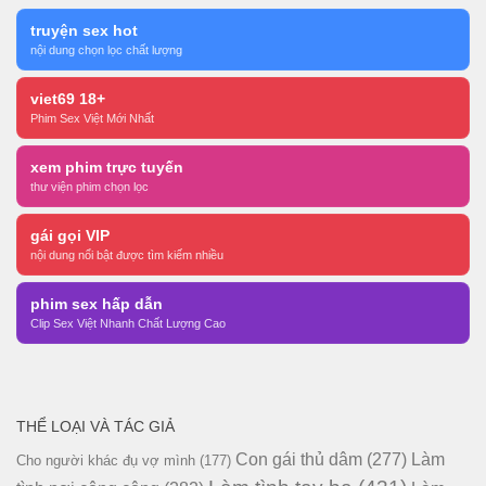
truyện sex hot
nội dung chọn lọc chất lượng
viet69 18+
Phim Sex Việt Mới Nhất
xem phim trực tuyến
thư viện phim chọn lọc
gái gọi VIP
nội dung nổi bật được tìm kiếm nhiều
phim sex hấp dẫn
Clip Sex Việt Nhanh Chất Lượng Cao
THỂ LOẠI VÀ TÁC GIẢ
Con gái thủ dâm
(277)
Làm
Cho người khác đụ vợ mình
(177)