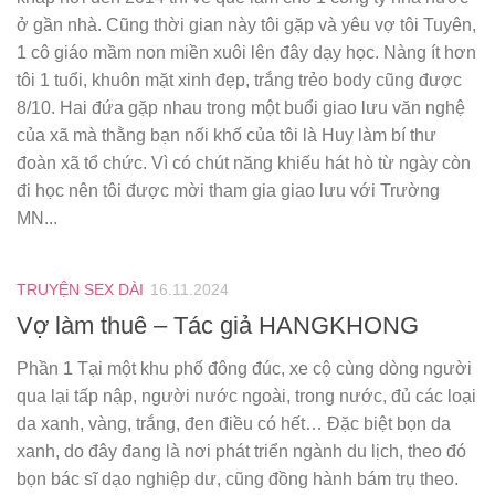
ở gần nhà. Cũng thời gian này tôi gặp và yêu vợ tôi Tuyên,
1 cô giáo mầm non miền xuôi lên đây dạy học. Nàng ít hơn
tôi 1 tuổi, khuôn mặt xinh đẹp, trắng trẻo body cũng được
8/10. Hai đứa gặp nhau trong một buổi giao lưu văn nghệ
của xã mà thằng bạn nối khố của tôi là Huy làm bí thư
đoàn xã tổ chức. Vì có chút năng khiếu hát hò từ ngày còn
đi học nên tôi được mời tham gia giao lưu với Trường
MN...
TRUYỆN SEX DÀI
16.11.2024
Vợ làm thuê – Tác giả HANGKHONG
Phần 1 Tại một khu phố đông đúc, xe cộ cùng dòng người
qua lại tấp nập, người nước ngoài, trong nước, đủ các loại
da xanh, vàng, trắng, đen điều có hết… Đặc biệt bọn da
xanh, do đây đang là nơi phát triển ngành du lịch, theo đó
bọn bác sĩ dạo nghiệp dư, cũng đồng hành bám trụ theo.