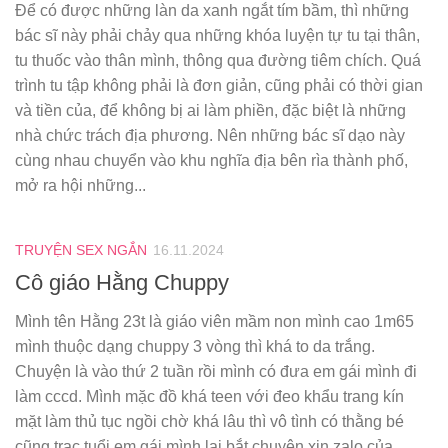
Để có được những làn da xanh ngắt tím bầm, thì những
bác sĩ này phải chảy qua những khóa luyện tự tu tại thân,
tu thuốc vào thân mình, thông qua đường tiêm chích. Quá
trình tu tập không phải là đơn giản, cũng phải có thời gian
và tiền của, để không bị ai làm phiền, đặc biệt là những
nhà chức trách địa phương. Nên những bác sĩ dạo này
cùng nhau chuyển vào khu nghĩa địa bên rìa thành phố,
mở ra hội những...
TRUYỆN SEX NGẮN
16.11.2024
Cô giáo Hằng Chuppy
Mình tên Hằng 23t là giáo viên mầm non mình cao 1m65
mình thuộc dạng chuppy 3 vòng thì khá to da trắng.
Chuyện là vào thứ 2 tuần rồi mình có đưa em gái mình đi
làm cccd. Mình mặc đồ khá teen với đeo khẩu trang kín
mặt làm thủ tục ngồi chờ khá lâu thì vô tình có thằng bé
cũng trạc tuổi em gái mình lại bắt chuyện xin zalo của