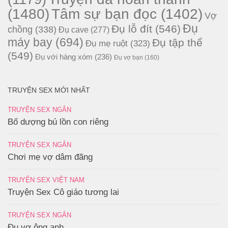
(1480)
Tâm sự bạn đọc
(1402)
Vợ
Đụ
Đụ lỗ đít
(546)
chồng
(338)
Đụ cave
(277)
máy bay
(694)
Đụ tập thể
Đụ mẹ ruột
(323)
(549)
Đụ với hàng xóm
(236)
Đụ vợ bạn
(160)
TRUYỆN SEX MỚI NHẤT
TRUYỆN SEX NGẮN
Bố dượng bú lồn con riêng
TRUYỆN SEX NGẮN
Chơi mẹ vợ dâm đãng
TRUYỆN SEX VIỆT NAM
Truyện Sex Cô giáo tương lai
TRUYỆN SEX NGẮN
Đụ vợ ông anh