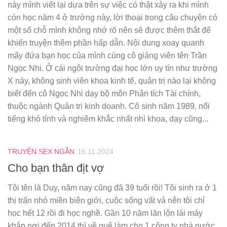
này mình viết lại dựa trên sự việc có thật xảy ra khi mình
còn học năm 4 ở trường này, lời thoại trong câu chuyện có
một số chỗ mình không nhớ rõ nên sẽ được thêm thắt để
khiến truyện thêm phần hấp dẫn. Nội dung xoay quanh
mấy đứa bạn học của mình cùng cô giảng viên tên Trần
Ngọc Nhi. Ở cái ngôi trường đại học lớn uy tín như trường
X này, không sinh viên khoa kinh tế, quản trị nào lại không
biết đến cô Ngọc Nhi dạy bộ môn Phân tích Tài chính,
thuộc ngành Quản trị kinh doanh. Cô sinh năm 1989, nổi
tiếng khó tính và nghiêm khắc nhất nhì khoa, dạy cũng...
TRUYỆN SEX NGẮN
16.11.2024
Cho bạn thân địt vợ
Tôi tên là Duy, năm nay cũng đã 39 tuổi rồi! Tôi sinh ra ở 1
thị trấn nhỏ miền biên giới, cuộc sống vất vả nên tôi chỉ
học hết 12 rồi đi học nghề. Gần 10 năm lăn lộn lái máy
khắp nơi đến 2014 thì về quê làm cho 1 công ty nhà nước