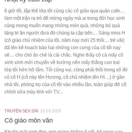
6 giờ tối, tập thể lớp tôi cùng các cô giáo qua quán cafe…
làm một trận ra trò để mừng ngày mà ai trong đời học sinh
cũng mong muốn mang những món quà, những bó quà
tặng tri ân người đưa đò chúng ta cập bến… Sáng miss H
(cô giáo chủ nhiệm của tôi, năm nay mới 25 thôi… trẻ vãi)
đã lên kế hoạch báo hại những con cưng của cô tối nay
sẽ… cho chó ăn chè là cái chắc. Nghe thấy có cả mấy cô
xinh xinh mới chuyển về trường nên mấy thằng con trai
lớp tôi hớn hở lắm. Tôi cũng vui, cũng phải thôi trong số đó
có cô H (cô này tên Hương, cô chủ nhiệm tên Hi…) ở gần
nhà tôi, phòng trọ của cô tôi vào nhiều lần, toàn giúp đỡ cô
chỉnh sửa máy tính với TV...
TRUYỆN SEX DÀI
13.03.2025
Cô giáo môn văn
Khuôn mặt xinh đẹp, mịn màng không tì vết, bộ ngực cao