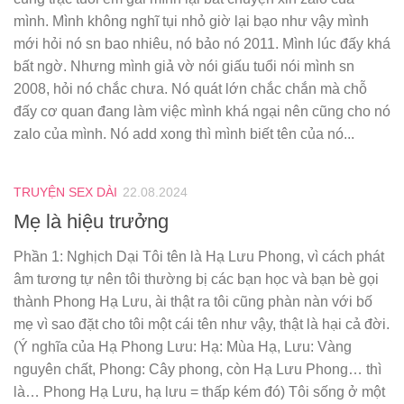
mình. Mình không nghĩ tụi nhỏ giờ lại bạo như vậy mình
mới hỏi nó sn bao nhiêu, nó bảo nó 2011. Mình lúc đấy khá
bất ngờ. Nhưng mình giả vờ nói giấu tuổi nói mình sn
2008, hỏi nó chắc chưa. Nó quát lớn chắc chắn mà chỗ
đấy cơ quan đang làm việc mình khá ngại nên cũng cho nó
zalo của mình. Nó add xong thì mình biết tên của nó...
TRUYỆN SEX DÀI
22.08.2024
Mẹ là hiệu trưởng
Phần 1: Nghịch Dại Tôi tên là Hạ Lưu Phong, vì cách phát
âm tương tự nên tôi thường bị các bạn học và bạn bè gọi
thành Phong Hạ Lưu, ài thật ra tôi cũng phàn nàn với bố
mẹ vì sao đặt cho tôi một cái tên như vậy, thật là hại cả đời.
(Ý nghĩa của Hạ Phong Lưu: Hạ: Mùa Hạ, Lưu: Vàng
nguyên chất, Phong: Cây phong, còn Hạ Lưu Phong… thì
là… Phong Hạ Lưu, hạ lưu = thấp kém đó) Tôi sống ở một