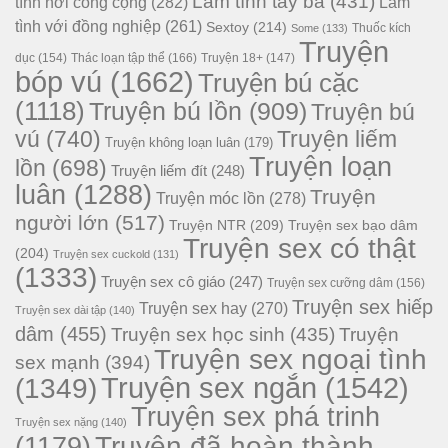
Làm tình tay ba
(431)
tình nơi công cộng
(282)
Làm
tình với đồng nghiệp
(261)
Sextoy
(214)
Thuốc kích
Some
(133)
Truyện
dục
(154)
Thác loạn tập thể
(166)
Truyện 18+
(147)
bóp vú
(1662)
Truyện bú cặc
(1118)
Truyện bú lồn
(909)
Truyện bú
vú
(740)
Truyện liếm
Truyện không loạn luân
(179)
Truyện loạn
lồn
(698)
Truyện liếm đít
(248)
luân
(1288)
Truyện
Truyện móc lồn
(278)
người lớn
(517)
Truyện NTR
(209)
Truyện sex bạo dâm
Truyện sex có thật
(204)
Truyện sex cuckold
(131)
(1333)
Truyện sex cô giáo
(247)
Truyện sex cưỡng dâm
(156)
Truyện sex hiếp
Truyện sex hay
(270)
Truyện sex dài tập
(140)
dâm
(455)
Truyện sex học sinh
(435)
Truyện
Truyện sex ngoại tình
sex mạnh
(394)
Truyện sex ngắn
(1542)
(1349)
Truyện sex phá trinh
Truyện sex nặng
(140)
Truyện đã hoàn thành
(1179)