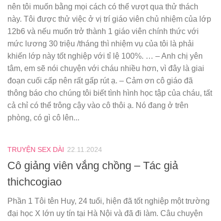
nên tôi muốn bằng mọi cách có thể vượt qua thử thách
này. Tôi được thử việc ở vị trí giáo viên chủ nhiệm của lớp
12b6 và nếu muốn trở thành 1 giáo viên chính thức với
mức lương 30 triệu /tháng thì nhiệm vụ của tôi là phải
khiến lớp này tốt nghiệp với tỉ lệ 100%. … – Anh chị yên
tâm, em sẽ nói chuyện với cháu nhiều hơn, vì đây là giai
đoạn cuối cấp nên rất gấp rút ạ. – Cảm ơn cô giáo đã
thông báo cho chúng tôi biết tình hình học tập của cháu, tất
cả chỉ có thể trông cậy vào cô thôi ạ. Nó đang ở trên
phòng, có gì cô lên...
TRUYỆN SEX DÀI
22.11.2024
Cô giảng viên vắng chồng – Tác giả
thichcogiao
Phần 1 Tôi tên Huy, 24 tuổi, hiện đã tốt nghiệp một trường
đại học X lớn uy tín tại Hà Nội và đã đi làm. Câu chuyện