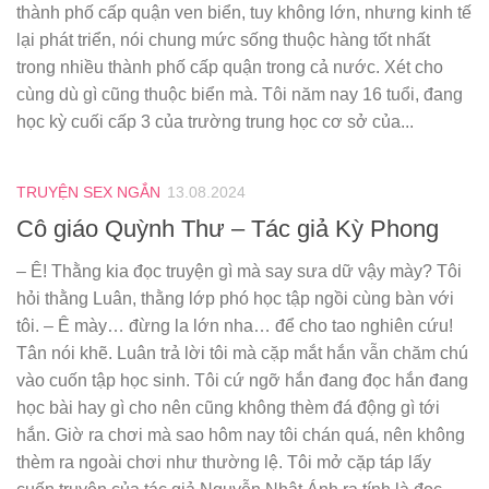
thành phố cấp quận ven biển, tuy không lớn, nhưng kinh tế
lại phát triển, nói chung mức sống thuộc hàng tốt nhất
trong nhiều thành phố cấp quận trong cả nước. Xét cho
cùng dù gì cũng thuộc biển mà. Tôi năm nay 16 tuổi, đang
học kỳ cuối cấp 3 của trường trung học cơ sở của...
TRUYỆN SEX NGẮN
13.08.2024
Cô giáo Quỳnh Thư – Tác giả Kỳ Phong
– Ê! Thằng kia đọc truyện gì mà say sưa dữ vậy mày? Tôi
hỏi thằng Luân, thằng lớp phó học tập ngồi cùng bàn với
tôi. – Ê mày… đừng la lớn nha… để cho tao nghiên cứu!
Tân nói khẽ. Luân trả lời tôi mà cặp mắt hắn vẫn chăm chú
vào cuốn tập học sinh. Tôi cứ ngỡ hắn đang đọc hắn đang
học bài hay gì cho nên cũng không thèm đá động gì tới
hắn. Giờ ra chơi mà sao hôm nay tôi chán quá, nên không
thèm ra ngoài chơi như thường lệ. Tôi mở cặp táp lấy