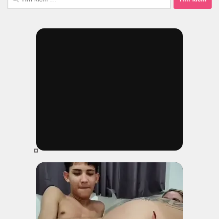
kiếm
cho: