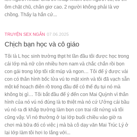
ôm chặt chũ, chân giơ cao. 2 người không phải là vợ
chồng. Thấy lạ hắn cứ...
TRUYỆN SEX NGẮN
07.06.2025
Chịch bạn học và cô giáo
Tôi là L học sinh trường thpt ht lần đầu tôi được học trong
cái lớp mà nữ còn nhiều hơn nam và chắc chắn rồi bọn
con gái trong lớp tôi rất múp và ngon… Tôi để ý được vài
con có thân hình bốc lửa vú to mặt xinh và tôi đã vạch sẵn
một kế hoạch điên rồ trong đầu để có thể đụ tụi nó mà
không bị gì… Tôi bắt đầu để ý đến con Mai Quỳnh vì thân
hình của nó vú nó đúng là to thiệt mà nó cứ Ưởng cái bầu
vú nó ra đi khắp trường làm bọn con trai rất nứng và tôi
cũng vậy. Vì nó thường ở lại lớp buổi chiều vào giờ ra
chơi mà bữa đó có việc j mà bà cô dạy văn Mai Trúc Lý ở
lại lớp làm tôi hơi lo lắng với...