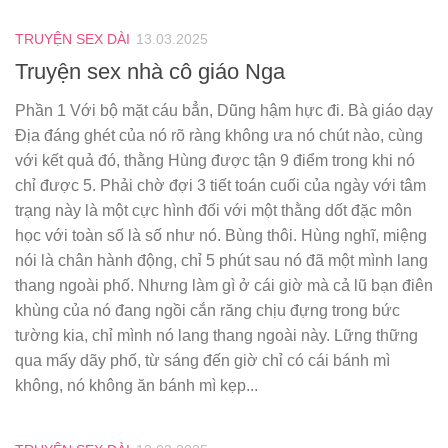
TRUYỆN SEX DÀI
13.03.2025
Truyện sex nhà cô giáo Nga
Phần 1 Với bộ mặt cáu bẳn, Dũng hậm hực đi. Bà giáo dạy
Địa đáng ghét của nó rõ ràng không ưa nó chút nào, cùng
với kết quả đó, thằng Hùng được tận 9 điểm trong khi nó
chỉ được 5. Phải chờ đợi 3 tiết toán cuối của ngày với tâm
trạng này là một cực hình đối với một thằng dốt đặc môn
học với toàn số là số như nó. Bùng thôi. Hùng nghĩ, miệng
nói là chân hành động, chỉ 5 phút sau nó đã một mình lang
thang ngoài phố. Nhưng làm gì ở cái giờ mà cả lũ bạn điên
khùng của nó đang ngồi cắn răng chịu đựng trong bức
tường kia, chỉ mình nó lang thang ngoài này. Lững thững
qua mấy dãy phố, từ sáng đến giờ chỉ có cái bánh mì
không, nó không ăn bánh mì kẹp...