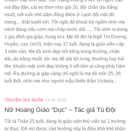
vút đầy đặn, cái éo thon như gái 20, đôi chân dài trắng
muốt, nốt ruồi nhỏ dâm đãng điểm ở cạnh đôi môi đỏ
mọng… thật tuyệt vời. Tôi ngồi đó khoái trá ngắm nhìn mẹ
mình đang nấu cơm mà chảy nước dãi. … Tôi sinh ra trong
1 gia đình gia giáo, trung lưu. Mẹ tôi tên là Ngô Thị Dương
Huyền, cao 1m70, hiện nay 37 tuổi, đang là giáo viên cấp
3 môn văn. Mẹ tôi xinh đẹp nổi tiếng trong trường, chân
dài, da trắng muốt, tóc mẹ để dài tới lưng, thường hay búi
lên, khuôn mặt xinh đẹp không tì vết làm ai cũng phải hâm
mộ. Ra đường ai gặp cũng chỉ nghĩ là mẹ tôi mới 25, 26
tuổi thôi, nhìn mẹ như người mẫu thiên thần Victoria...
TRUYỆN SEX NGẮN
19.01.2025
Nữ Hoàng Giáo “Dục” – Tác giả Tú Đội
Tôi là Thảo 25 tuổi, đang là giáo viên thử việc tại 1 trường
tư thục. Để xin được vào trường này là điều khá khó khăn