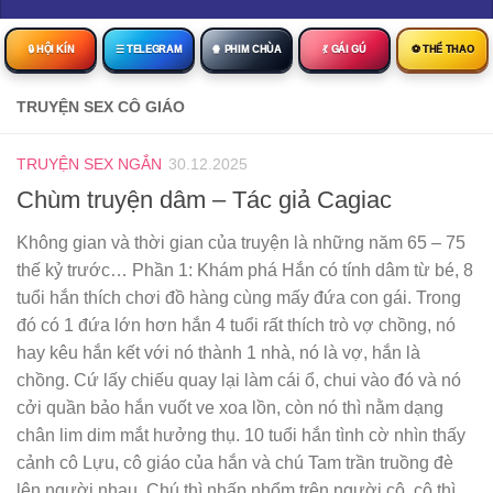
🔒︎ HỘI KÍN
☰ TELEGRAM
🍿 PHIM CHÙA
💃 GÁI GÚ
⚽ THỂ THAO
TRUYỆN SEX CÔ GIÁO
TRUYỆN SEX NGẮN
30.12.2025
Chùm truyện dâm – Tác giả Cagiac
Không gian và thời gian của truyện là những năm 65 – 75
thế kỷ trước… Phần 1: Khám phá Hắn có tính dâm từ bé, 8
tuổi hắn thích chơi đồ hàng cùng mấy đứa con gái. Trong
đó có 1 đứa lớn hơn hắn 4 tuổi rất thích trò vợ chồng, nó
hay kêu hắn kết với nó thành 1 nhà, nó là vợ, hắn là
chồng. Cứ lấy chiếu quay lại làm cái ổ, chui vào đó và nó
cởi quần bảo hắn vuốt ve xoa lồn, còn nó thì nằm dạng
chân lim dim mắt hưởng thụ. 10 tuổi hắn tình cờ nhìn thấy
cảnh cô Lựu, cô giáo của hắn và chú Tam trần truồng đè
lên người nhau. Chú thì nhấp nhổm trên người cô, cô thì